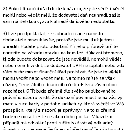
2) Pokud finanční úřad dojde k názoru, že jste věděli, vědět
mohli nebo vědět měli, že dodavatel daň neuhradí, zašle
vám ručitelskou výzvu k úhradě daňového nedoplatku.
3) Lze předpokládat, že s úhradou daně namísto
dodavatele nesouhlasíte, protože jste mu ji už jednou
uhradili. Podáte proto odvolání. Při jeho přípravě určitě
narazíte na zásadní otázku, na kom leží důkazní břemeno,
tj. zda budete dokazovat, že jste nevěděli, nemohli vědět
nebo neměli vědět, že dodavatel DPH nezaplatí, nebo zda
Vám bude muset finanční úřad prokázat, že jste to věděli,
mohli vědět nebo vědět měli. Na tomto místě se však
názory Generálního finančního ředitelství a vás mohou
rozcházet. GFŘ bude zřejmě dle svého publikovaného
právního názoru tvrdit, že důkazní povinnost je na vás, vy
máte v ruce karty v podobě judikatury, která svědčí ve Váš
prospěch. Který z názorů je správný? Na to si zřejmě
budeme muset ještě nějakou dobu počkat. V každém
případě má odvolání proti ručitelské výzvě odkladný
účinek, což znamená, že finanční úřad nemůže přistoupit k