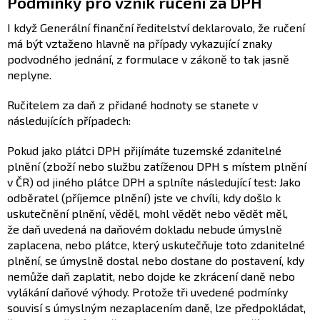
Podmínky pro vznik ručení za DPH
I když Generální finanční ředitelství deklarovalo, že ručení
má být vztaženo hlavně na případy vykazující znaky
podvodného jednání, z formulace v zákoně to tak jasně
neplyne.
Ručitelem za daň z přidané hodnoty se stanete v
následujících případech:
Pokud jako plátci DPH přijímáte tuzemské zdanitelné
plnění (zboží nebo službu zatíženou DPH s místem plnění
v ČR) od jiného plátce DPH a splníte následující test: Jako
odběratel (příjemce plnění) jste ve chvíli, kdy došlo k
uskutečnění plnění, věděl, mohl vědět nebo vědět měl,
že daň uvedená na daňovém dokladu nebude úmyslně
zaplacena, nebo plátce, který uskutečňuje toto zdanitelné
plnění, se úmyslně dostal nebo dostane do postavení, kdy
nemůže daň zaplatit, nebo dojde ke zkrácení daně nebo
vylákání daňové výhody. Protože tři uvedené podmínky
souvisí s úmyslným nezaplacením daně, lze předpokládat,