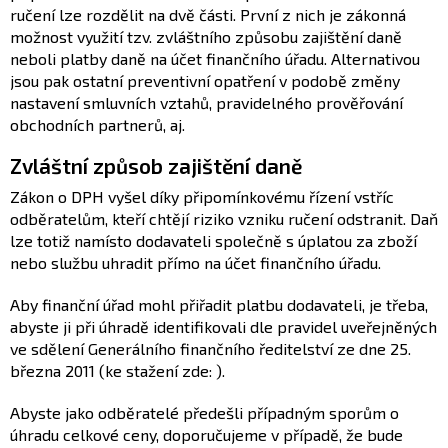
ručení lze rozdělit na dvě části. První z nich je zákonná
možnost využití tzv. zvláštního způsobu zajištění daně
neboli platby daně na účet finančního úřadu. Alternativou
jsou pak ostatní preventivní opatření v podobě změny
nastavení smluvních vztahů, pravidelného prověřování
obchodních partnerů, aj.
Zvláštní způsob zajištění daně
Zákon o DPH vyšel díky připomínkovému řízení vstříc
odběratelům, kteří chtějí riziko vzniku ručení odstranit. Daň
lze totiž namísto dodavateli společně s úplatou za zboží
nebo službu uhradit přímo na účet finančního úřadu.
Aby finanční úřad mohl přiřadit platbu dodavateli, je třeba,
abyste ji při úhradě identifikovali dle pravidel uveřejněných
ve sdělení Generálního finančního ředitelství ze dne 25.
března 2011 (ke stažení zde: ).
Abyste jako odběratelé předešli případným sporům o
úhradu celkové ceny, doporučujeme v případě, že bude