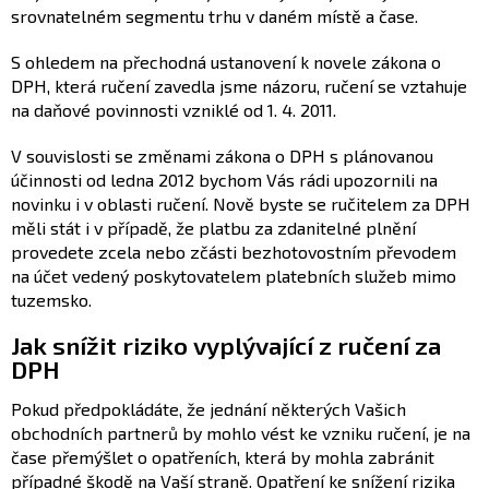
srovnatelném segmentu trhu v daném místě a čase.
S ohledem na přechodná ustanovení k novele zákona o
DPH, která ručení zavedla jsme názoru, ručení se vztahuje
na daňové povinnosti vzniklé od 1. 4. 2011.
V souvislosti se změnami zákona o DPH s plánovanou
účinnosti od ledna 2012 bychom Vás rádi upozornili na
novinku i v oblasti ručení. Nově byste se ručitelem za DPH
měli stát i v případě, že platbu za zdanitelné plnění
provedete zcela nebo zčásti bezhotovostním převodem
na účet vedený poskytovatelem platebních služeb mimo
tuzemsko.
Jak snížit riziko vyplývající z ručení za
DPH
Pokud předpokládáte, že jednání některých Vašich
obchodních partnerů by mohlo vést ke vzniku ručení, je na
čase přemýšlet o opatřeních, která by mohla zabránit
případné škodě na Vaší straně. Opatření ke snížení rizika