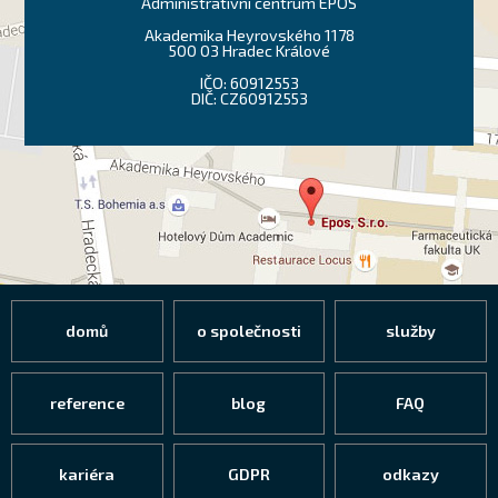
Administrativní centrum EPOS
Akademika Heyrovského 1178
500 03 Hradec Králové
IČO: 60912553
DIČ: CZ60912553
domů
o společnosti
služby
reference
blog
FAQ
kariéra
GDPR
odkazy