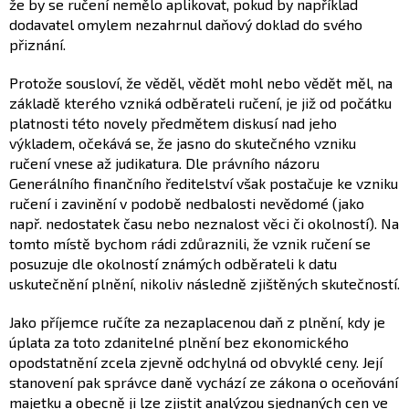
že by se ručení nemělo aplikovat, pokud by například
dodavatel omylem nezahrnul daňový doklad do svého
přiznání.
Protože sousloví, že věděl, vědět mohl nebo vědět měl, na
základě kterého vzniká odběrateli ručení, je již od počátku
platnosti této novely předmětem diskusí nad jeho
výkladem, očekává se, že jasno do skutečného vzniku
ručení vnese až judikatura. Dle právního názoru
Generálního finančního ředitelství však postačuje ke vzniku
ručení i zavinění v podobě nedbalosti nevědomé (jako
např. nedostatek času nebo neznalost věci či okolností). Na
tomto místě bychom rádi zdůraznili, že vznik ručení se
posuzuje dle okolností známých odběrateli k datu
uskutečnění plnění, nikoliv následně zjištěných skutečností.
Jako příjemce ručíte za nezaplacenou daň z plnění, kdy je
úplata za toto zdanitelné plnění bez ekonomického
opodstatnění zcela zjevně odchylná od obvyklé ceny. Její
stanovení pak správce daně vychází ze zákona o oceňování
majetku a obecně ji lze zjistit analýzou sjednaných cen ve