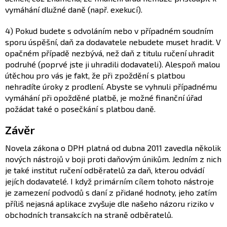
vymáhání dlužné daně (např. exekucí).
4) Pokud budete s odvoláním nebo v případném soudním
sporu úspěšní, daň za dodavatele nebudete muset hradit. V
opačném případě nezbývá, než daň z titulu ručení uhradit
podruhé (poprvé jste ji uhradili dodavateli). Alespoň malou
útěchou pro vás je fakt, že při zpoždění s platbou
nehradíte úroky z prodlení. Abyste se vyhnuli případnému
vymáhání při opožděné platbě, je možné finanční úřad
požádat také o posečkání s platbou daně.
Závěr
Novela zákona o DPH platná od dubna 2011 zavedla několik
nových nástrojů v boji proti daňovým únikům. Jedním z nich
je také institut ručení odběratelů za daň, kterou odvádí
jejích dodavatelé. I když primárním cílem tohoto nástroje
je zamezení podvodů s daní z přidané hodnoty, jeho zatím
příliš nejasná aplikace zvyšuje dle našeho názoru riziko v
obchodních transakcích na straně odběratelů.