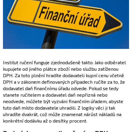
Institut ručení funguje zjednodušeně takto: Jako odběratel
kupujete od jiného plátce zboží nebo službu zatíženou
DPH. Za toto plnění hradíte dodavateli kupní cenu včetně
DPH a v zákonem definovaných případech ručíte za to, že
dodavatel daň finančnímu úřadu odvede. Pokud se tedy
stanete ručitelem a dodavatel daň nepřizná nebo
neodvede, můžete být vyzváni finančním úřadem, abyste
tuto daň místo dodavatele uhradili. Z logiky věci ji tak
uhradíte dvakrát, což může znamenat nárůst nákladů na
konkrétní dodávku až o desítky procent.