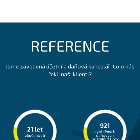
REFERENCE
Jsme zavedená účetní a daňová kancelář. Co o nás
řekli naši klienti?
937
22
let
vyplněných
zkušeností
daňových
přiznání za rok