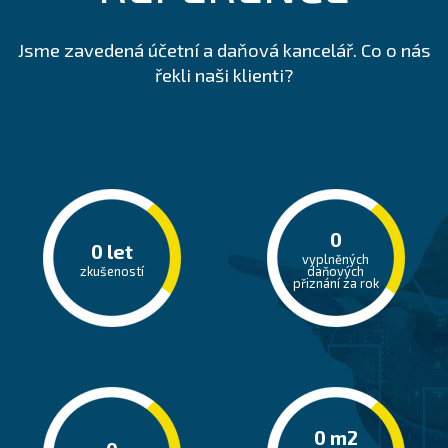
Jsme zavedená účetní a daňová kancelář. Co o nás
řekli naši klienti?
0
0
let
vyplněných
zkušeností
daňových
přiznání za rok
0
m2