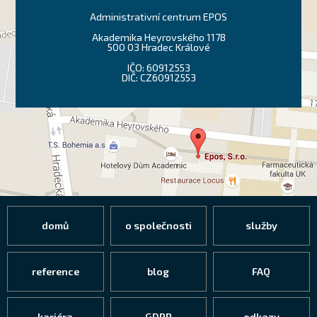
Administrativní centrum EPOS
Akademika Heyrovského 1178
500 03 Hradec Králové
IČO: 60912553
DIČ: CZ60912553
domů
o společnosti
služby
reference
blog
FAQ
kariéra
GDPR
odkazy