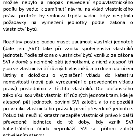
možné nebylo a naopak neuvedení spoluvlastnického
podílu by vedlo k zamítnutí návrhu na vklad vlastnického
práva, protože by smlouva trpěla vadou, když nesplnila
požadavky na vymezení jednotky podle zákona o
vlastnictví bytů.
Rozdílný postup budou muset zaujmout vlastníci jednotek
(dále jen „SVJ“) také při vzniku společenství vlastníků
jednotek. Podle zákona o vlastnictví bytů vzniklo ze zákona
SVJ v domě s nejméně pěti jednotkami, z nichž alespoň tři
jsou ve vlastnictví tří různých vlastníků, a to dnem doručení
listiny s doložkou o vyznačení vkladu do katastru
nemovitostí (nově pak vyrozumění o provedeném vkladu
práva) poslednímu z těchto vlastníků. Dle občanského
zákoníku jsou však vlastníci tří různých jednotek tam, kde je
alespoň pět jednotek, povinni SVJ založit, a to nejpozději
po vzniku vlastnického práva k první převedené jednotce.
Pokud tak neučiní, katastr nezapíše vlastnické právo k další
převedené jednotce do té doby, kdy vznik SVJ
katastrálnímu úřadu neprokáží. SVJ se přitom založí
schválením stanov.