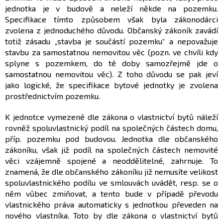
jednotka je v budově a neleží někde na pozemku.
Specifikace tímto způsobem však byla zákonodárci
zvolena z jednoduchého důvodu. Občanský zákoník zavádí
totiž zásadu „stavba je součástí pozemku“ a nepovažuje
stavbu za samostatnou nemovitou věc (pozn. ve chvíli kdy
splyne s pozemkem, do té doby samozřejmě jde o
samostatnou nemovitou věc). Z toho důvodu se pak jeví
jako logické, že specifikace bytové jednotky je zvolena
prostřednictvím pozemku.
K jednotce vymezené dle zákona o vlastnictví bytů náleží
rovněž spoluvlastnický podíl na společných částech domu,
příp. pozemku pod budovou. Jednotka dle občanského
zákoníku, však již podíl na společných částech nemovité
věci vzájemně spojené a neoddělitelné, zahrnuje. To
znamená, že dle občanského zákoníku již nemusíte velikost
spoluvlastnického podílu ve smlouvách uvádět, resp. se o
něm vůbec zmiňovat, a tento bude v případě převodu
vlastnického práva automaticky s jednotkou převeden na
nového vlastníka. Toto by dle zákona o vlastnictví bytů