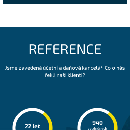
REFERENCE
Jsme zavedená účetní a daňová kancelář. Co o nás
řekli naši klienti?
944
22
let
vyplněných