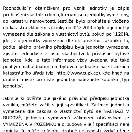
Rozhodujícím okamžikem pro vznik jednotky je zápis
prohlášení vlastníka domu, kterým jsou jednotky vymezeny,
do katastru nemovitostí. Jestliže bylo prohlášení vloženo
do katastru vkladem s účinky do 31.12.2013 půjde o jednotky
vymezené dle zákona o vlastnictví bytů, pokud po 1.1.2014,
jde již o jednotky vymezené dle občanského zákoníku. To,
podle jakého právního předpisu byla jednotka vymezena,
zjistíte jednoduše z listu vlastnictví k příslušné bytové
jednotce, kde je tato informace vždy uvedena, ale také
pouhým nahlédnutím na bytovou jednotku na stránkách
katastrálního úřadu (viz. http://www.cuzk.cz), kde hned na
druhém místě po čísle jednotky naleznete kolonku „Typ
jednotky“.
Jakmile si ověříte dle jakého právního předpisu jednotka
vznikla, můžete začít s její specifikací. Zatímco jednotka
vymezená dle zákona o vlastnictví bytů se NACHÁZÍ V
BUDOVĚ, jednotka vymezená zákonem občanským je
VYMEZENA V POZEMKU a o budově v její specifikaci není
zmínka. To může způsobit drobné nejasnosti, vždyť přece