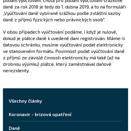
podání vyúčtování. Lhůta pro podání vyúčtování srážkové
daně za rok 2018 je tedy do 1. dubna 2019, a to na formuláři
„Vyúčtování daně vybírané srážkou podle zvláštní sazby
daně z příjmů fyzických nebo právnických osob".
V obou případech vyúčtování podáme, i když je nulové,
dokud je plátce daně k uvedené dani registrován. Máme-li
datovou schránku, musíme vyúčtování podat elektronicky
ve stanoveném formátu. Povinnost podat vyúčtování daně
z příjmů ze závislé činnosti elektronicky má také (až na
drobnou výjimku) plátce, který zaměstnával daňové
nerezidenty.
Všechny články
Koronavir - krizová opatření
Daně