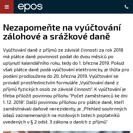
Nezapomeňte na vyúčtování
zálohové a srážkové daně
Vyúčtování daně z příjmů ze závislé činnosti za rok 2018
má plátce daně povinnost podat do dvou měsíců po
uplynutí kalendářního roku, tedy do 1. března 2019. Pokud
však plátce daně podá vyúčtování elektronicky, je lhůta pro
podání prodloužena do 20. března 2019. Vyúčtování se
provádí prostřednictvím formuláře „Vyúčtování daně z
příjmů fyzických osob ze závislé činnosti“. K vyúčtování je
třeba přiložit povinnou přílohu “Počet zaměstnanců ke dni
1. 12. 2018“. Další povinnou přílohou pro plátce daně, kteří
zaměstnávali daňové nerezidenty, je „Přehled souhrnných
údajů zaznamenaných na mzdových listech poplatníků
uvedených v § 2 odst. 3 zákona o daních z příjmů“