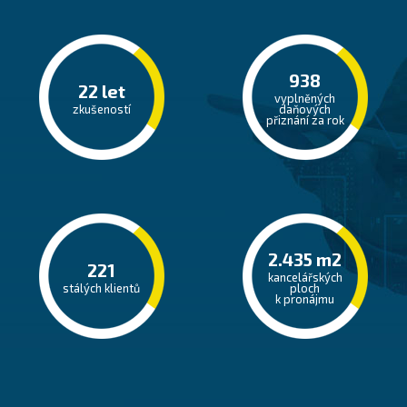
942
22
let
vyplněných
zkušeností
daňových
přiznání za rok
2.445
m2
222
kancelářských
stálých klientů
ploch
k pronájmu