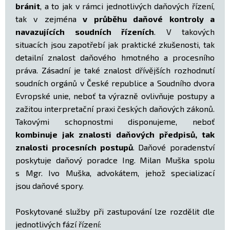
bránit
, a to jak v rámci jednotlivých daňových řízení,
tak v zejména
v průběhu daňové kontroly a
navazujících soudních řízeních
. V takových
situacích jsou zapotřebí jak praktické zkušenosti, tak
detailní znalost daňového hmotného a procesního
práva. Zásadní je také znalost dřívějších rozhodnutí
soudních orgánů v České republice a Soudního dvora
Evropské unie, neboť ta výrazně ovlivňuje postupy a
zažitou interpretační praxi českých daňových zákonů.
Takovými schopnostmi disponujeme, neboť
kombinuje jak znalosti daňových předpisů, tak
znalosti procesních postupů
. Daňové poradenství
poskytuje daňový poradce Ing. Milan Muška spolu
s Mgr. Ivo Muška, advokátem, jehož specializací
jsou daňové spory.
Poskytované služby při zastupování lze rozdělit dle
jednotlivých fází řízení: