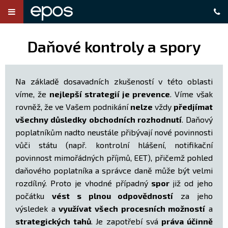
Daňové kontroly a spory
Na základě dosavadních zkušeností v této oblasti
víme, že
nejlepší strategií je prevence
. Víme však
rovněž, že ve Vašem podnikání
nelze
vždy
předjímat
všechny důsledky obchodních rozhodnutí
. Daňový
poplatníkům nadto neustále přibývají nové povinnosti
vůči státu (např. kontrolní hlášení, notifikační
povinnost mimořádných příjmů, EET), přičemž pohled
daňového poplatníka a správce daně může být velmi
rozdílný. Proto je vhodné případný
spor
již od jeho
počátku
vést s plnou odpovědností
za jeho
výsledek a
využívat všech procesních možností
a
strategických tahů
. Je zapotřebí svá
práva účinně