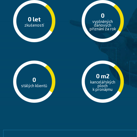
0
0
let
vyplněných
zkušeností
daňových
přiznání za rok
0
m2
0
kancelářských
stálých klientů
ploch
k pronájmu