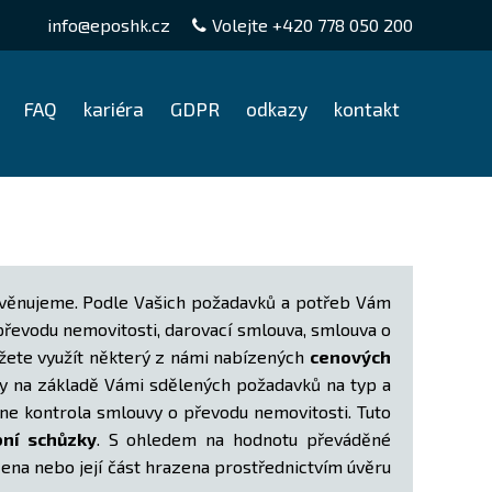
info@eposhk.cz
Volejte +420
778 050 200
FAQ
kariéra
GDPR
odkazy
kontakt
ři věnujeme. Podle Vašich požadavků a potřeb Vám
 převodu nemovitosti, darovací smlouva, smlouva o
ůžete využít některý z námi nabízených
cenových
ždy na základě Vámi sdělených požadavků na typ a
ne kontrola smlouvy o převodu nemovitosti. Tuto
bní schůzky
. S ohledem na hodnotu převáděné
ena nebo její část hrazena prostřednictvím úvěru