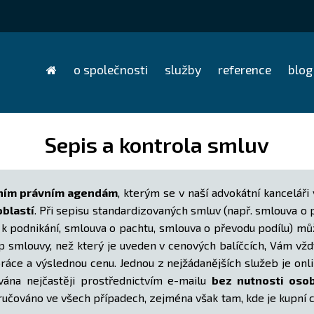
o společnosti
služby
reference
blog
Sepis a kontrola smluv
čním právním agendám
, kterým se v naší advokátní kancelá
oblastí
. Při sepisu standardizovaných smluv (např. smlouva o
 k podnikání, smlouva o pachtu, smlouva o převodu podílu) m
typ smlouvy, než který je uveden v cenových balíčcích, Vám v
áce a výslednou cenu. Jednou z nejžádanějších služeb je onli
ována nejčastěji prostřednictvím e-mailu
bez nutnosti oso
učováno ve všech případech, zejména však tam, kde je kupní c