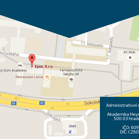
Administrativní
Akademika Heyr
500 03 Hrad
IČO: 60
DIČ: CZ6