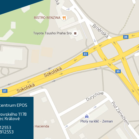
 centrum EPOS
ovského 1178
ec Králové
912553
0912553