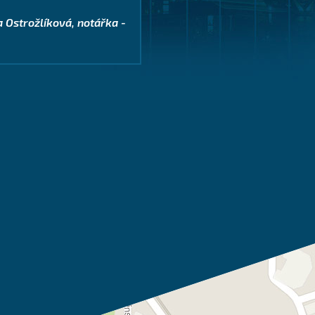
.”
společnosti ALTER s.r.o. -
a Ostrožlíková, notářka -
 společnosti Hátle s.r.o. -
irurgické centrum s.r.o. -
avel Střeleček, advokát -